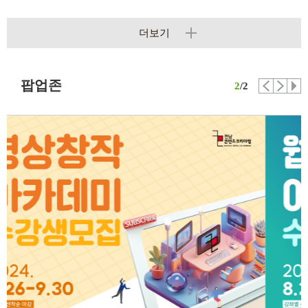
더보기
팝업존
2
/2